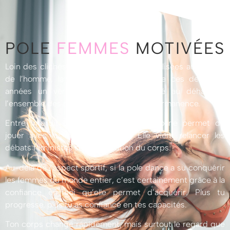
POLE
FEMMES
MOTIVÉES
Loin des clichés des danses hyper-sexualisées au service
de l’homme, la pole dance est devenue ces dernières
années un véritable sport. Du cambré au déhanché,
l’ensemble des muscles est sollicité en permanence.
Entre interdit et discrédit, cette discipline permet de
jouer avec les marges sociales. Elle vient relancer les
débats féministes sur la réification du corps.
Au-delà de l’aspect sportif, si la pole dance a su conquérir
les femmes du monde entier, c’est certainement grâce à la
confiance en soi qu’elle permet d’acquérir. Plus tu
progresse, plus tu as confiance en tes capacités.
Ton corps change rapidement, mais surtout le regard que