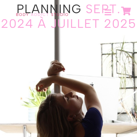
PLANNING
SEPT.
BODY
ADDICT
STUDIO
2024 À JUILLET 2025