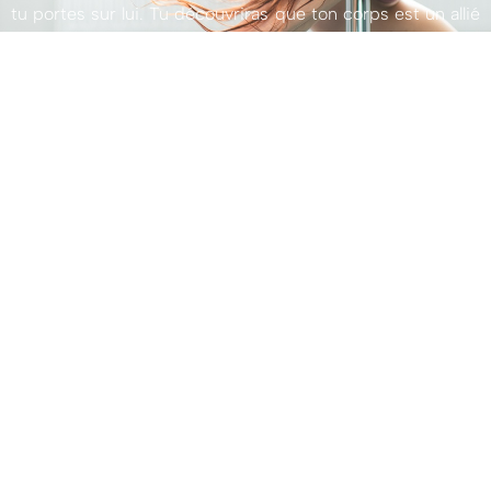
tu portes sur lui. Tu découvriras que ton corps est un allié
exceptionnel qui ne demande qu’à être écouté.
BODY
ADDICT
STUDIO
Un lieu d’expression, de partage et de dépassement de
soi.