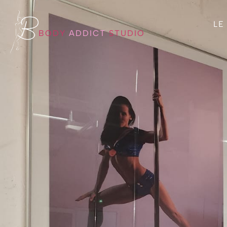
LE
BODY
ADDICT
STUDIO