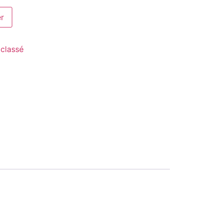
er
classé