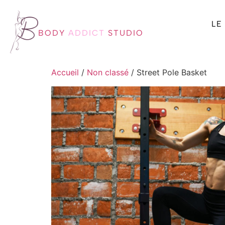
LE
BODY
ADDICT
STUDIO
Accueil
/
Non classé
/ Street Pole Basket