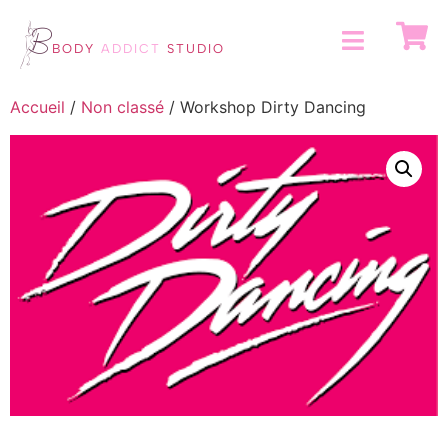
BODY
ADDICT
STUDIO
Accueil
/
Non classé
/ Workshop Dirty Dancing